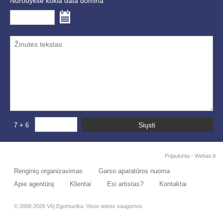
Nurodykite kokia data domina
Prijaukinta -
Webas.lt
Renginių organizavimas
Garso aparatūros nuoma
Apie agentūrą
Klientai
Esi artistas?
Kontaktai
© 2008-2026 VšĮ Egomuzika. Visos teisės saugomos