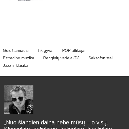
Geidžiamiausi
Tik gyvai
POP atlikėjai
Estradinė muzika
Renginių vedėjai/DJ
Saksofonistai
Jazz ir klasika
„Nuo šiandien daina nebe mūsų – o visų.
Klausykite, dalinkitės, keliaukite, kvailiokite,