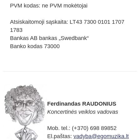
PVM kodas: ne PVM mokėtojai
Atsiskaitomoji sąskaita: LT43 7300 0101 1707
1783
Bankas AB bankas „Swedbank“
Banko kodas 73000
Ferdinandas RAUDONIUS
Koncertinės veiklos vadovas
Mob. tel.: (+370) 698 89852
El.paštas:
vadyba@egomuzika.lt