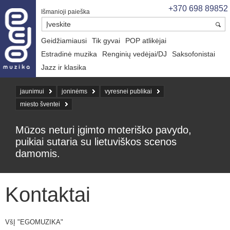
+370 698 89852
Išmanioji paieška
Geidžiamiausi
Tik gyvai
POP atlikėjai
Estradinė muzika
Renginių vedėjai/DJ
Saksofonistai
Jazz ir klasika
jaunimui
joninėms
vyresnei publikai
miesto šventei
Mūzos neturi įgimto moteriško pavydo,
puikiai sutaria su lietuviškos scenos
damomis.
Kontaktai
VšĮ "EGOMUZIKA"