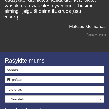
šypsokitės, džiaukitės gyvenimu – būsime
laimingi, jeigu ši daina iliustruos jūsų
vasarą“.
Maksas Melmanas
Šaltinis: Delfi.lt
Rašykite mums
---Nurodyti---