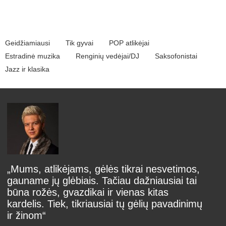
Geidžiamiausi
Tik gyvai
POP atlikėjai
Estradinė muzika
Renginių vedėjai/DJ
Saksofonistai
Jazz ir klasika
„Mums, atlikėjams, gėlės tikrai nesvetimos,
gauname jų glėbiais. Tačiau dažniausiai tai
būna rožės, gvazdikai ir vienas kitas
kardelis. Tiek, tikriausiai tų gėlių pavadinimų
ir žinom“