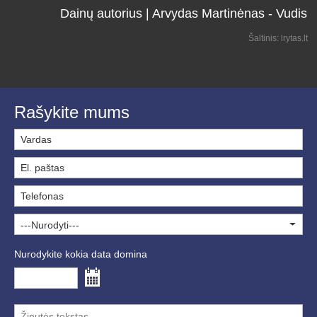
Dainų autorius | Arvydas Martinėnas - Vudis
Šaltinis: lrytas.lt
Rašykite mums
---Nurodyti---
Nurodykite kokia data domina