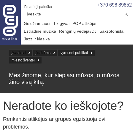
+370 698 89852
Išmanioji paieška
Geidžiamiausi
Tik gyvai
POP atlikėjai
Estradinė muzika
Renginių vedėjai/DJ
Saksofonistai
Jazz ir klasika
jaunimui
joninėms
vyresnei publikai
miesto šventei
Mes žinome, kur slepiasi mūzos, o mūzos
žino visą kitą.
Neradote ko ieškojote?
Renkantis atlikėjus ar grupes egzistuoja dvi
problemos.