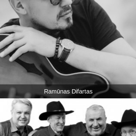
Ramūnas Difartas