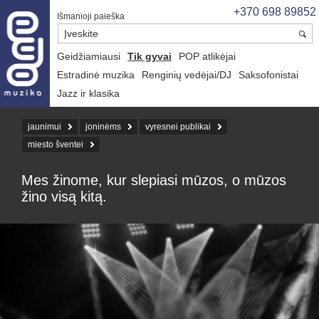
+370 698 89852
Išmanioji paieška
Geidžiamiausi
Tik gyvai
POP atlikėjai
Estradinė muzika
Renginių vedėjai/DJ
Saksofonistai
Jazz ir klasika
jaunimui
joninėms
vyresnei publikai
miesto šventei
Mes žinome, kur slepiasi mūzos, o mūzos
žino visą kitą.