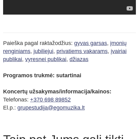
Paieška pagal raktažodžius:
gyvas garsas
,
įmonių
renginiams
,
jubiliejui
,
privatiems vakarams
,
įvairiai
publikai
,
vyresnei publikai
,
džiazas
Programos trukmė: sutartinai
Koncertų užsakymas/informacija/kainos:
Telefonas:
+370 698 89852
El.p.:
grupestudija@egomuzika.lt