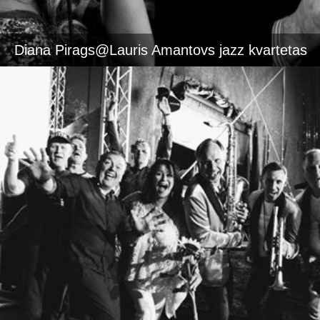
Diana Pirags@Lauris Amantovs jazz kvartetas