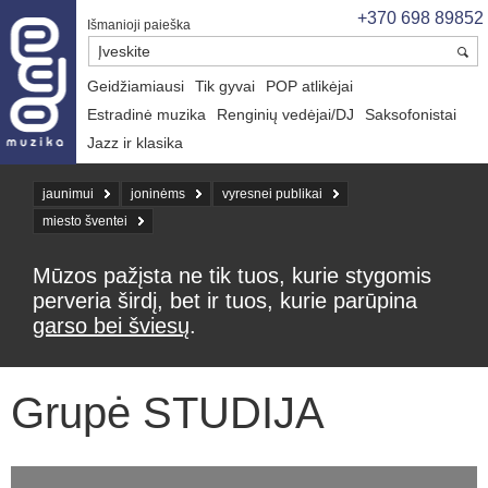
+370 698 89852
Išmanioji paieška
Geidžiamiausi
Tik gyvai
POP atlikėjai
Estradinė muzika
Renginių vedėjai/DJ
Saksofonistai
Jazz ir klasika
jaunimui
joninėms
vyresnei publikai
miesto šventei
Mūzos pažįsta ne tik tuos, kurie stygomis
perveria širdį, bet ir tuos, kurie parūpina
garso bei šviesų
.
Grupė STUDIJA