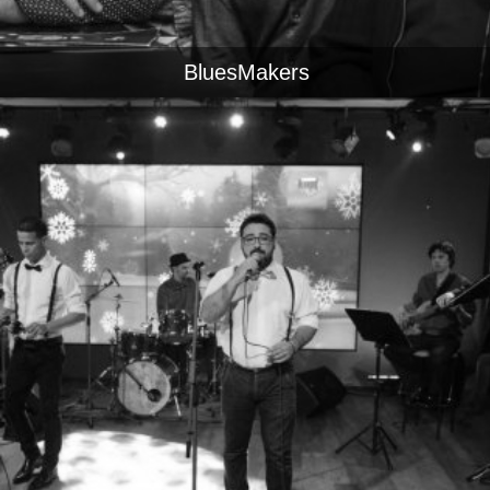
BluesMakers