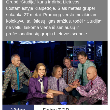
Grupė “Studija” kuria ir dirba Lietuvos
uostamiestyje Klaipėdoje. Šiais metais grupei
sukanka 27 metai. Pramogų verslo muzikiniam
kolektyvui tai ištiesų ilgas amžius, todėl “ Studija”
ne veltui laikoma viena iš seniausių ir
profesionaliausių grupių Lietuvos scenoje.
© ve.lt