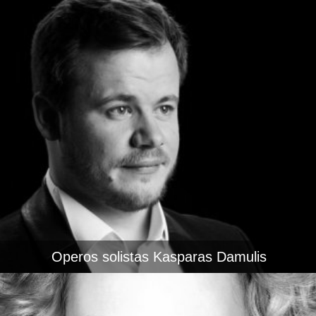
Operos solistas Kasparas Damulis