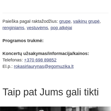
Paieška pagal raktažodžius:
grupe
,
vaikinų grupė
,
renginiams
,
vestuvėms
,
pop atkėjai
Programos trukmė:
Koncertų užsakymas/informacija/kainos:
Telefonas:
+370 698 89852
El.p.:
rokasirlaurynas@egomuzika.lt
Taip pat Jums gali tikti