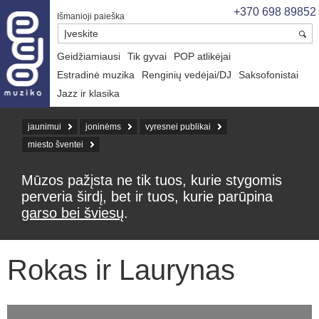
+370 698 89852
Išmanioji paieška
Geidžiamiausi
Tik gyvai
POP atlikėjai
Estradinė muzika
Renginių vedėjai/DJ
Saksofonistai
Jazz ir klasika
jaunimui
joninėms
vyresnei publikai
miesto šventei
Mūzos pažįsta ne tik tuos, kurie stygomis
perveria širdį, bet ir tuos, kurie parūpina
garso bei šviesų
.
Rokas ir Laurynas