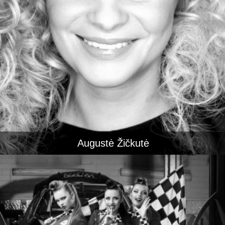
Augustė Žičkutė