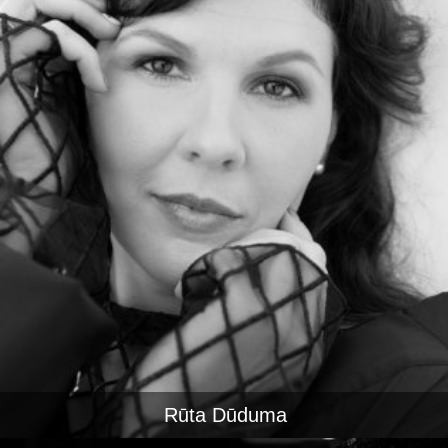
Rūta Dūduma