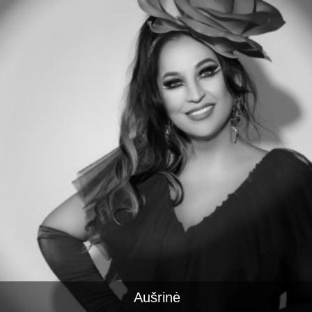
Aušrinė