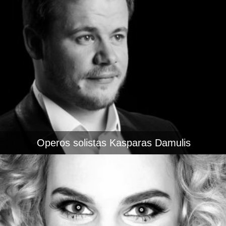
Operos solistas Kasparas Damulis