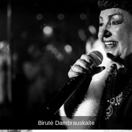
Birutė Dambrauskaitė