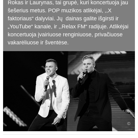
Rokas ir Laurynas, tai grupė, kuri koncertuoja jau
šešerius metus. POP muzikos atlikėjai, ,,X
faktoriaus“ dalyviai. Jų dainas galite išgirsti ir
„YouTube“ kanale, ir ,,Relax FM“ radijuje. Atlikėjai
koncertuoja įvairiuose renginiuose, privačiuose
vakarėliuose ir šventėse.
©