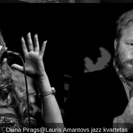
Diana Pirags@Lauris Amantovs jazz kvartetas