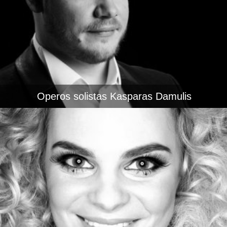
Operos solistas Kasparas Damulis