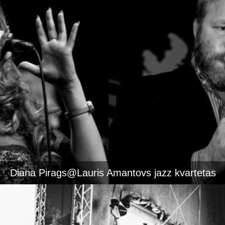
Diana Pirags@Lauris Amantovs jazz kvartetas