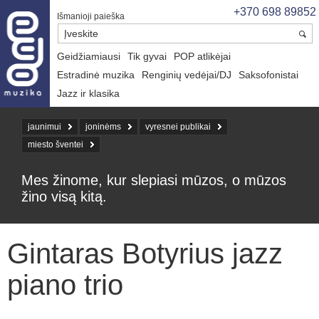
+370 698 89852
Išmanioji paieška
Geidžiamiausi
Tik gyvai
POP atlikėjai
Estradinė muzika
Renginių vedėjai/DJ
Saksofonistai
Jazz ir klasika
jaunimui
joninėms
vyresnei publikai
miesto šventei
Mes žinome, kur slepiasi mūzos, o mūzos
žino visą kitą.
Gintaras Botyrius jazz
piano trio