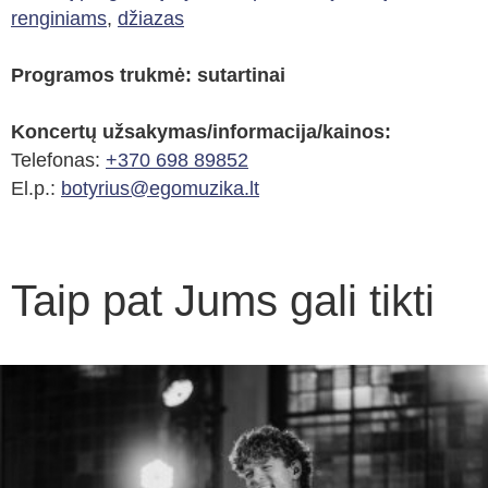
renginiams
,
džiazas
Programos trukmė: sutartinai
Koncertų užsakymas/informacija/kainos:
Telefonas:
+370 698 89852
El.p.:
botyrius@egomuzika.lt
Taip pat Jums gali tikti