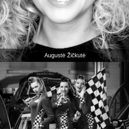
Augustė Žičkutė