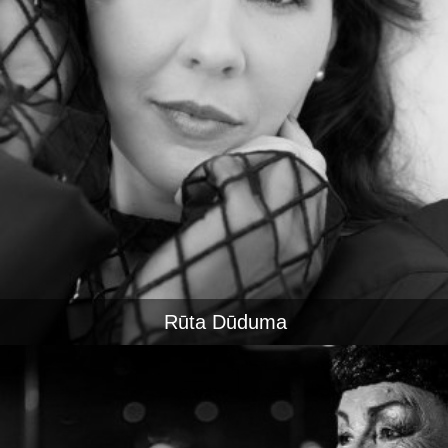
Rūta Dūduma