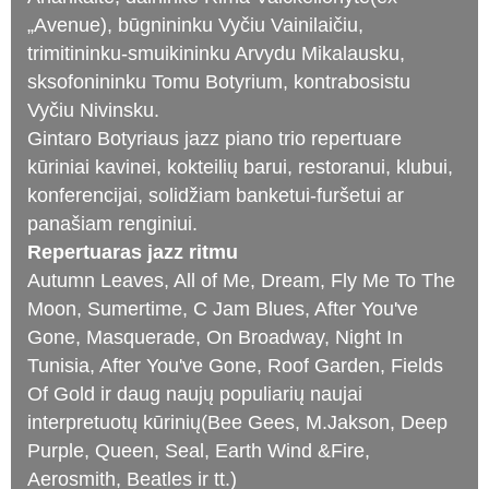
„Avenue), būgnininku Vyčiu Vainilaičiu,
trimitininku-smuikininku Arvydu Mikalausku,
sksofonininku Tomu Botyrium, kontrabosistu
Vyčiu Nivinsku.
Gintaro Botyriaus jazz piano trio repertuare
kūriniai kavinei, kokteilių barui, restoranui, klubui,
konferencijai, solidžiam banketui-furšetui ar
panašiam renginiui.
Repertuaras jazz ritmu
Autumn Leaves, All of Me, Dream, Fly Me To The
Moon, Sumertime, C Jam Blues, After You've
Gone, Masquerade, On Broadway, Night In
Tunisia, After You've Gone, Roof Garden, Fields
Of Gold ir daug naujų populiarių naujai
interpretuotų kūrinių(Bee Gees, M.Jakson, Deep
Purple, Queen, Seal, Earth Wind &Fire,
Aerosmith, Beatles ir tt.)