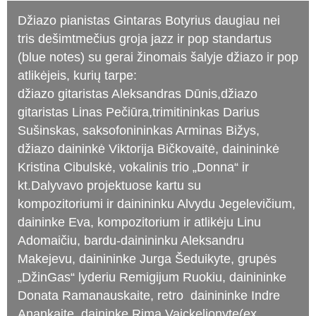
Džiazo pianistas Gintaras Botyrius daugiau nei
tris dešimtmečius groja jazz ir pop standartus
(blue notes) su gerai žinomais šalyje džiazo ir pop
atlikėjeis, kurių tarpe:
džiazo gitaristas Aleksandras Dūnis,džiazo
gitaristas Linas Pečiūra,trimitininkas Darius
Sušinskas, saksofonininkas Arminas Bižys,
džiazo daininkė Viktorija Bičkovaitė, dainininkė
Kristina Cibulskė, vokalinis trio „Donna“ ir
kt.Dalyvavo projektuose kartu su
kompozitoriumi ir dainininku Alvydu Jegelevičium,
daininke Eva, kompozitorium ir atlikėju Linu
Adomaičiu, bardu-dainininku Aleksandru
Makejevu, dainininke Jurga Šeduikyte, grupės
„DžinGas“ lyderiu Remigijum Ruokiu, dainininke
Donata Ramanauskaite, retro dainininke Indre
Anankaite, daininke Rima Vaickelionyte(ex