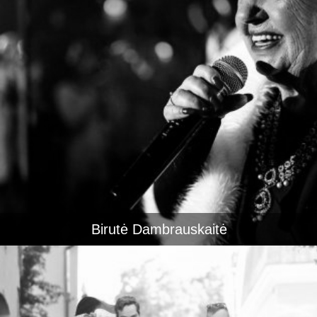
Birutė Dambrauskaitė