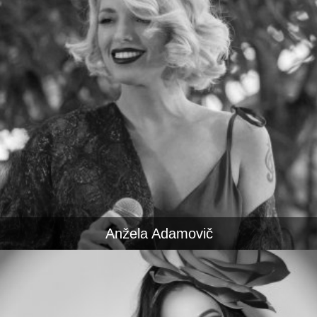
Anžela Adamovič