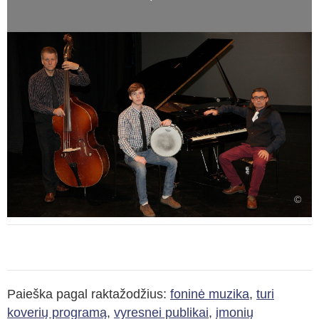
©
Paieška pagal raktažodžius:
foninė muzika
,
turi
koverių programą
,
vyresnei publikai
,
įmonių