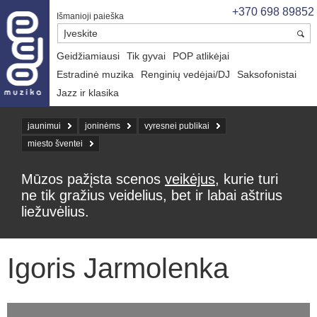
+370 698 89852
Išmanioji paieška
Geidžiamiausi
Tik gyvai
POP atlikėjai
Estradinė muzika
Renginių vedėjai/DJ
Saksofonistai
Jazz ir klasika
jaunimui
joninėms
vyresnei publikai
miesto šventei
Mūzos pažįsta scenos
veikėjus
, kurie turi
ne tik gražius veidelius, bet ir labai aštrius
liežuvėlius.
Igoris Jarmolenka