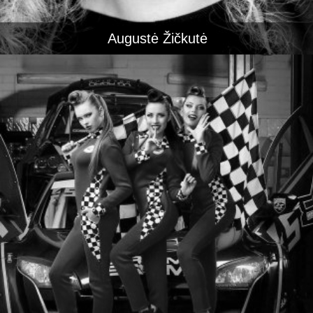
Augustė Žičkutė