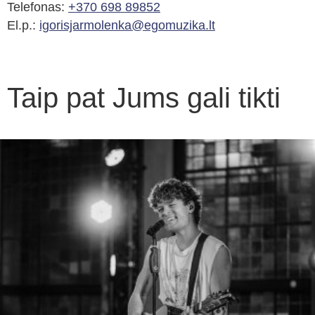
Telefonas:
+370 698 89852
El.p.:
igorisjarmolenka@egomuzika.lt
Taip pat Jums gali tikti