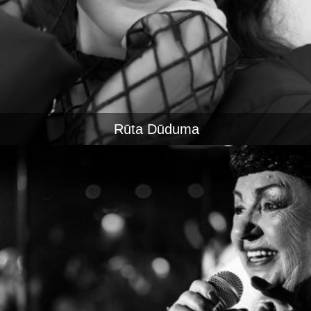
Rūta Dūduma