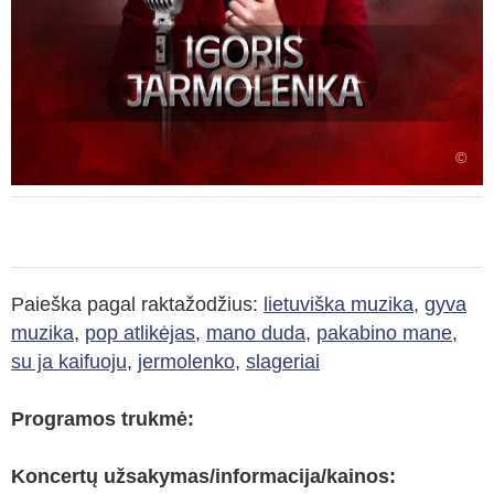
©
Paieška pagal raktažodžius:
lietuviška muzika
,
gyva
muzika
,
pop atlikėjas
,
mano duda
,
pakabino mane
,
su ja kaifuoju
,
jermolenko
,
slageriai
Programos trukmė:
Koncertų užsakymas/informacija/kainos: