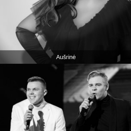
Aušrinė