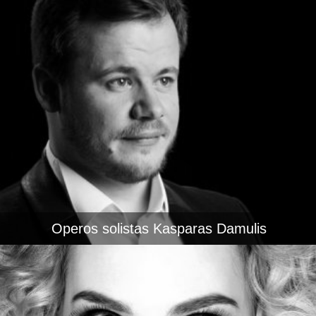
Operos solistas Kasparas Damulis