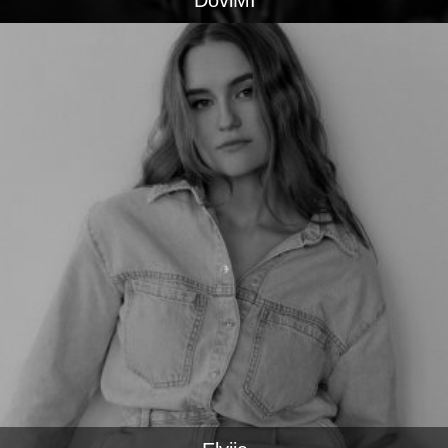
DoviMI