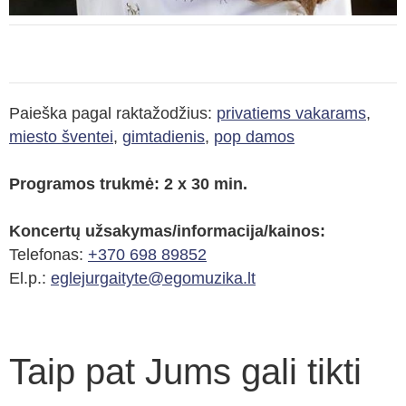
Paieška pagal raktažodžius:
privatiems vakarams
,
miesto šventei
,
gimtadienis
,
pop damos
Programos trukmė: 2 x 30 min.
Koncertų užsakymas/informacija/kainos:
Telefonas:
+370 698 89852
El.p.:
eglejurgaityte@egomuzika.lt
Taip pat Jums gali tikti