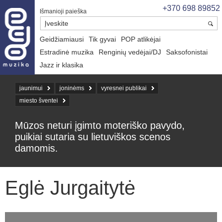
+370 698 89852
Išmanioji paieška
Geidžiamiausi
Tik gyvai
POP atlikėjai
Estradinė muzika
Renginių vedėjai/DJ
Saksofonistai
Jazz ir klasika
jaunimui
joninėms
vyresnei publikai
miesto šventei
Mūzos neturi įgimto moteriško pavydo,
puikiai sutaria su lietuviškos scenos
damomis.
Eglė Jurgaitytė