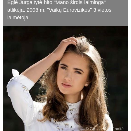
Eglė Jurgaitytė-hito "Mano širdis-laiminga"
atlikėja, 2008 m. "Vaikų Eurovizikos" 3 vietos
laimėtoja.
© Gabija Morkūnaitė