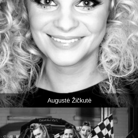
Augustė Žičkutė