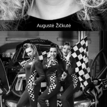
Augustė Žičkutė