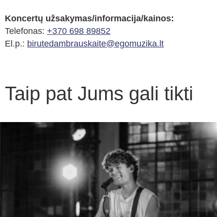
Koncertų užsakymas/informacija/kainos:
Telefonas:
+370 698 89852
El.p.:
birutedambrauskaite@egomuzika.lt
Taip pat Jums gali tikti