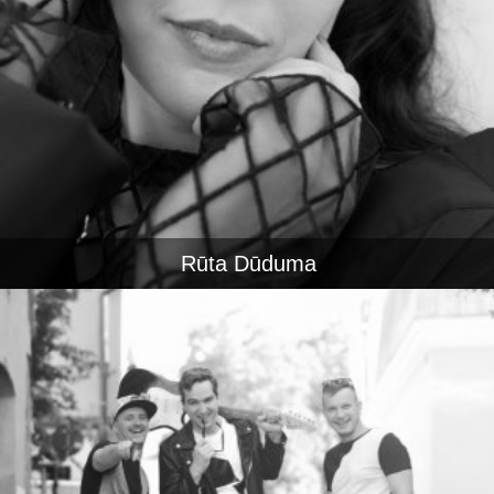
Rūta Dūduma