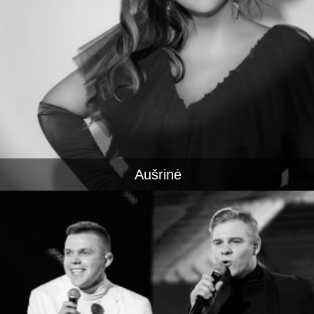
Aušrinė