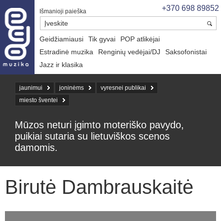
+370 698 89852
Išmanioji paieška
Geidžiamiausi
Tik gyvai
POP atlikėjai
Estradinė muzika
Renginių vedėjai/DJ
Saksofonistai
Jazz ir klasika
jaunimui
joninėms
vyresnei publikai
miesto šventei
Mūzos neturi įgimto moteriško pavydo,
puikiai sutaria su lietuviškos scenos
damomis.
Birutė Dambrauskaitė