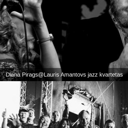
Diana Pirags@Lauris Amantovs jazz kvartetas