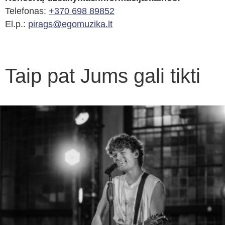
Telefonas:
+370 698 89852
El.p.:
pirags@egomuzika.lt
Taip pat Jums gali tikti