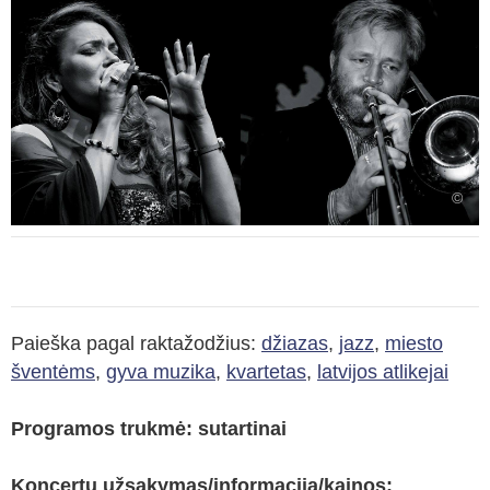
©
Paieška pagal raktažodžius:
džiazas
,
jazz
,
miesto
šventėms
,
gyva muzika
,
kvartetas
,
latvijos atlikejai
Programos trukmė: sutartinai
Koncertų užsakymas/informacija/kainos: