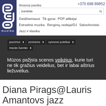
+370 698 89852
Išmanioji paieška
Geidžiamiausi
Tik gyvai
POP atlikėjai
Estradinė muzika
Renginių vedėjai/DJ
Saksofonistai
Jazz ir klasika
jaunimui
joninėms
vyresnei publikai
miesto šventei
Mūzos pažįsta scenos
veikėjus
, kurie turi
ne tik gražius veidelius, bet ir labai aštrius
liežuvėlius.
Diana Pirags@Lauris
Amantovs jazz