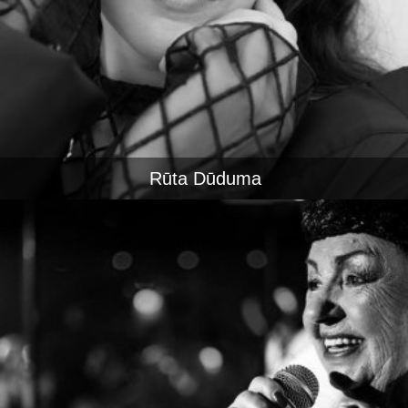
Rūta Dūduma