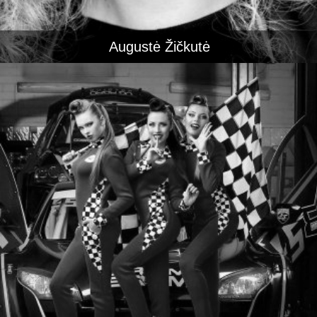
Augustė Žičkutė