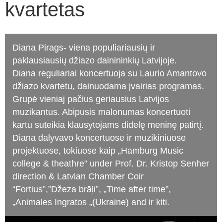
kvartetas
Diana Pirags- viena populiariausių ir
paklausiausių džiazo dainininkių Latvijoje.
Diana reguliariai koncertuoja su Laurio Amantovo
džiazo kvartetu, dainuodama įvairias programas.
Grupė vieniaj pačius geriausius Latvijos
muzikantus. Abipusis malonumas koncertuoti
kartu suteikia klausytojams didelę meninę patirtį.
Diana dalyvavo koncertuose ir muzikiniuose
projektuose, tokiuose kaip „Hamburg Music
college & theathre” under Prof. Dr. Kristop Senher
direction & Latvian Chamber Coir
“Fortius”,”Džeza brāļi”, „Time after time”,
„Animales Ingratos „(Ukraine) and ir kiti.