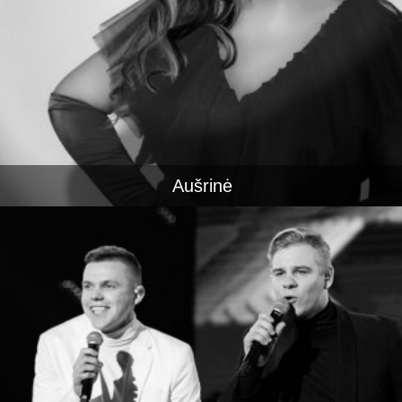
Aušrinė