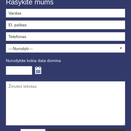
Rašykite mums
---Nurodyti---
Nurodykite kokia data domina