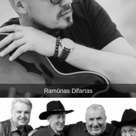
Ramūnas Difartas