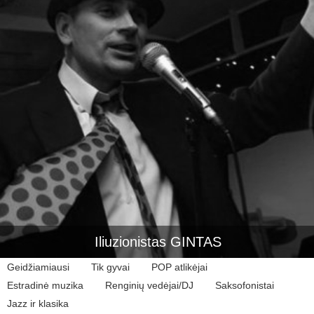
Iliuzionistas GINTAS
Geidžiamiausi
Tik gyvai
POP atlikėjai
Estradinė muzika
Renginių vedėjai/DJ
Saksofonistai
Jazz ir klasika