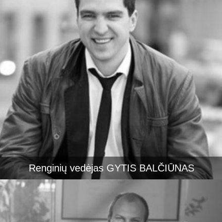
Renginių vedėjas GYTIS BALČIŪNAS