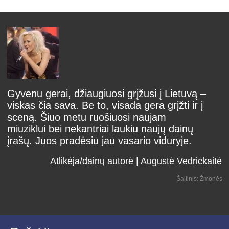
Gyvenu gerai, džiaugiuosi grįžusi į Lietuvą –
viskas čia sava. Be to, visada gera grįžti ir į
sceną. Šiuo metu ruošiuosi naujam
miuziklui bei nekantriai laukiu naujų dainų
įrašų. Juos pradėsiu jau vasario viduryje.
Atlikėja/dainų autorė | Augustė Vedrickaitė
Šaltinis: Žmonės