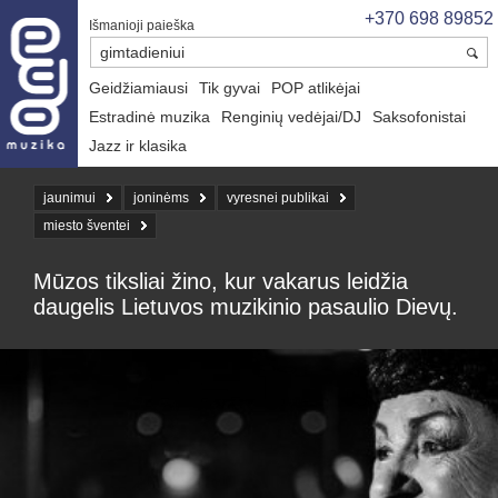
+370 698 89852
Išmanioji paieška
Geidžiamiausi
Tik gyvai
POP atlikėjai
Estradinė muzika
Renginių vedėjai/DJ
Saksofonistai
Jazz ir klasika
jaunimui
joninėms
vyresnei publikai
miesto šventei
Mūzos tiksliai žino, kur vakarus leidžia
daugelis Lietuvos muzikinio pasaulio Dievų.