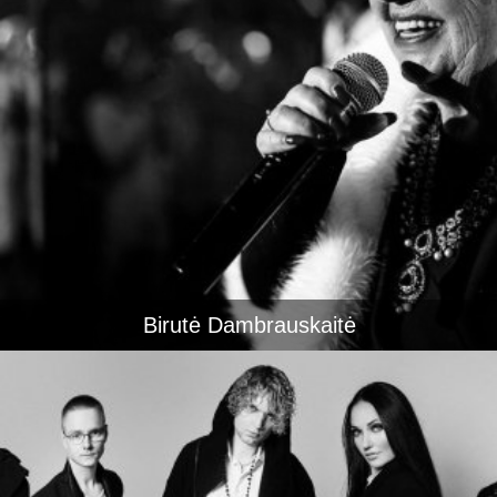
Birutė Dambrauskaitė