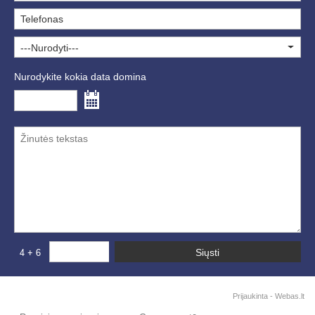
---Nurodyti---
Nurodykite kokia data domina
Prijaukinta -
Webas.lt