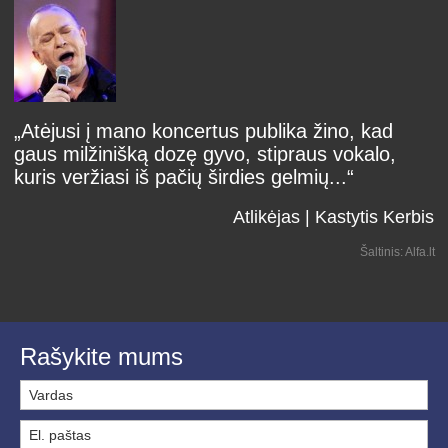
„Atėjusi į mano koncertus publika žino, kad
gaus milžinišką dozę gyvo, stipraus vokalo,
kuris veržiasi iš pačių širdies gelmių...“
Atlikėjas | Kastytis Kerbis
Šaltinis: Alfa.lt
Rašykite mums