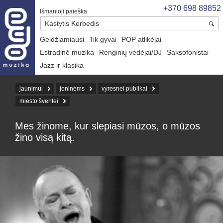
+370 698 89852
Išmanioji paieška
Geidžiamiausi
Tik gyvai
POP atlikėjai
Estradinė muzika
Renginių vedėjai/DJ
Saksofonistai
Jazz ir klasika
jaunimui
joninėms
vyresnei publikai
miesto šventei
Mes žinome, kur slepiasi mūzos, o mūzos
žino visą kitą.