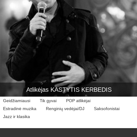
Atlikėjas KASTYTIS KERBEDIS
Geidžiamiausi
Tik gyvai
POP atlikėjai
Estradinė muzika
Renginių vedėjai/DJ
Saksofonistai
Jazz ir klasika