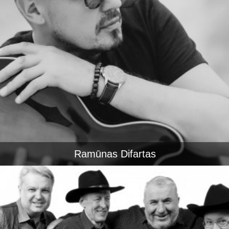
Ramūnas Difartas