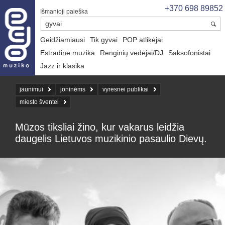
+370 698 89852
Išmanioji paieška
Geidžiamiausi
Tik gyvai
POP atlikėjai
Estradinė muzika
Renginių vedėjai/DJ
Saksofonistai
Jazz ir klasika
jaunimui
joninėms
vyresnei publikai
miesto šventei
Mūzos tiksliai žino, kur vakarus leidžia
daugelis Lietuvos muzikinio pasaulio Dievų.