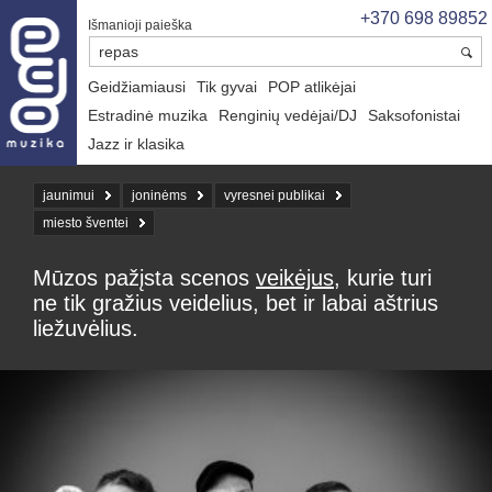
+370 698 89852
Išmanioji paieška
Geidžiamiausi
Tik gyvai
POP atlikėjai
Estradinė muzika
Renginių vedėjai/DJ
Saksofonistai
Jazz ir klasika
jaunimui
joninėms
vyresnei publikai
miesto šventei
Mūzos pažįsta scenos
veikėjus
, kurie turi
ne tik gražius veidelius, bet ir labai aštrius
liežuvėlius.