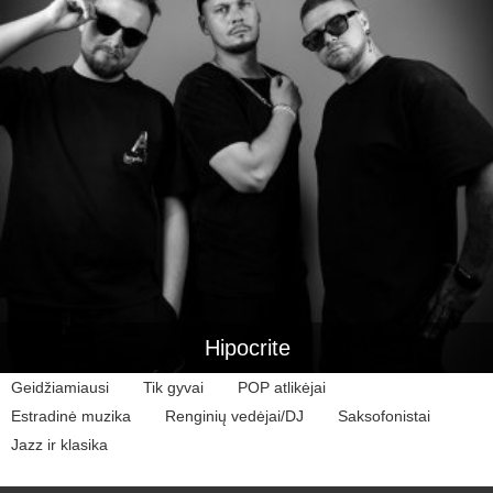
Hipocrite
Geidžiamiausi
Tik gyvai
POP atlikėjai
Estradinė muzika
Renginių vedėjai/DJ
Saksofonistai
Jazz ir klasika