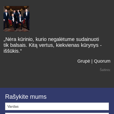
„Nėra kūrinio, kurio negalėtume sudainuoti
tik balsais. Kitą vertus, kiekvienas kūrynys -
iššūkis.“
Grupė | Quorum
Šaltinis:
Rašykite mums